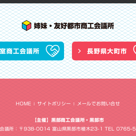
室商工会議所
長野県大町市
HOME
サイトポリシー
メールでお問い合せ
【主催】黒部商工会議所・黒部市
議所：〒938-0014 富山県黒部市植木23-1 TEL 0765-5