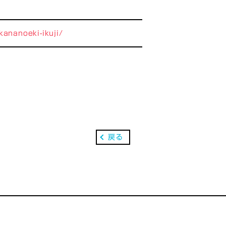
kananoeki-ikuji/
戻る