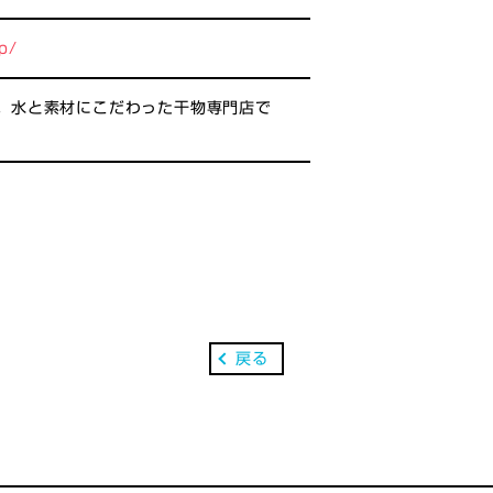
p/
。水と素材にこだわった干物専門店で
戻る