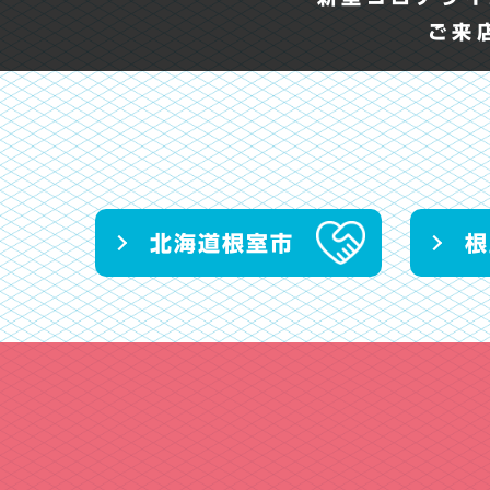
ご来
北海道根室市
根