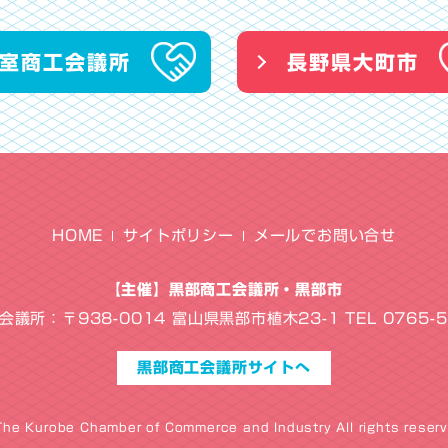
室商工会議所
長野県大町市
HOME
サイトポリシー
メールでお問い合せ
【主催】黒部商工会議所・黒部市
議所：〒938-0014 富山県黒部市植木23-1 TEL 0765-5
黒部商工会議所サイトへ
The Kurobe Chamber of Commerce and Industry All rights reserv